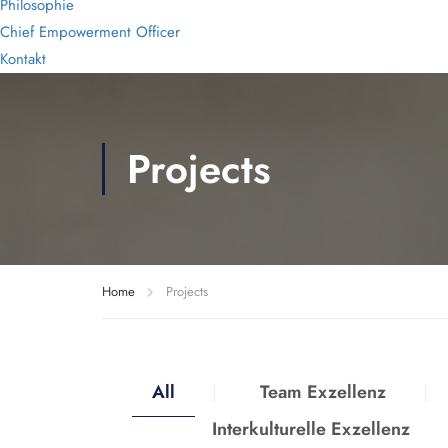
Philosophie
Chief Empowerment Officer
Kontakt
Projects
Home
Projects
All
Team Exzellenz
Interkulturelle Exzellenz