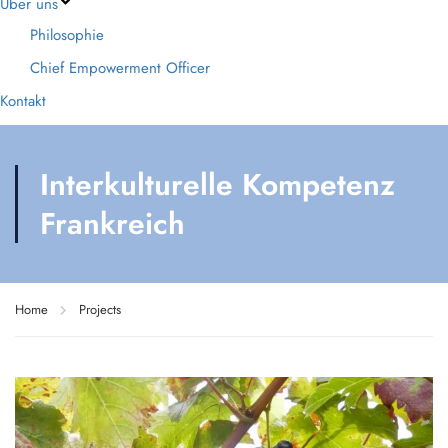
Über uns
Philosophie
Chief Empowerment Officer
Kontakt
Interkulturelle Kompetenz
Frankreich
Home
Projects