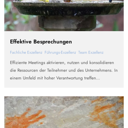
Effektive Besprechungen
Fachliche Exzellenz
,
Führungs-Exzellenz
,
Team Exzellenz
Effiziente Meetings aktivieren, nutzen und konsolidieren
die Ressourcen der Teilnehmer und des Unternehmens. In
einem Umfeld mit hoher Verantwortung treffen
Führungskräfte und Fachexperten Entscheidungen, die
tiefgreifend und weitreichend sind. Angesichts der
Schnelllebigkeit und der steigenden internen und
externen Geschäftsanforderungen liegt …