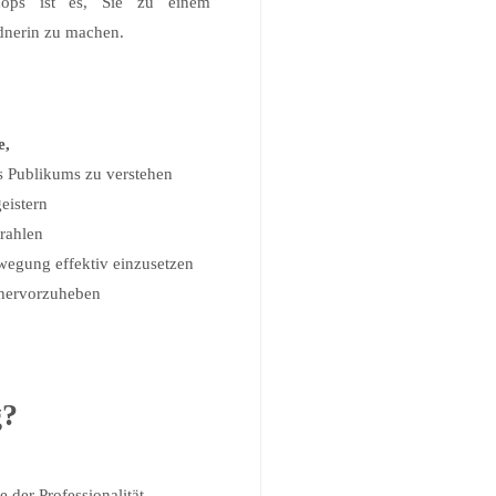
shops ist es, Sie zu einem
dnerin zu machen.
e,
s Publikums zu verstehen
eistern
trahlen
egung effektiv einzusetzen
 hervorzuheben
g?
e der Professionalität