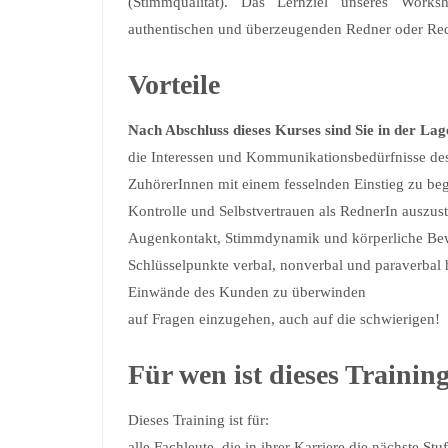
(Stimmqualität). Das Lernziel unseres Work
authentischen und überzeugenden Redner oder Re
Vorteile
Nach Abschluss dieses Kurses sind Sie in der Lag
die Interessen und Kommunikationsbedürfnisse de
ZuhörerInnen mit einem fesselnden Einstieg zu beg
Kontrolle und Selbstvertrauen als RednerIn auszus
Augenkontakt, Stimmdynamik und körperliche Bew
Schlüsselpunkte verbal, nonverbal und paraverbal
Einwände des Kunden zu überwinden
auf Fragen einzugehen, auch auf die schwierigen!
Für wen ist dieses Trainin
Dieses Training ist für:
alle Fachleute, die in ihrer Karriere die nächste Stuf