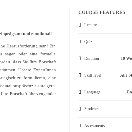
COURSE FEATURES
Lecture
 einprägsam und emotional!
Quiz
ine Herausforderung sein! Ein
u sagen oder eine formelle
Duration
10 Wo
ordert, dass Sie Ihre Botschaft
bstimmen. Unsere ExpertInnen
Skill level
Alle S
rategisch zu formulieren, eine
sentationspräsenz zu steigern.
Language
En
nd Ihre Botschaft überzeugender
Students
Assessments