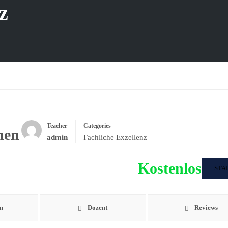
z
Teacher
Categories
nen
admin
Fachliche Exzellenz
Kostenlos
STA
n
Dozent
Reviews