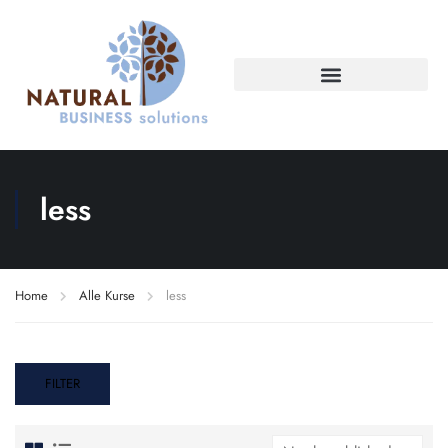
less
Home
Alle Kurse
less
FILTER